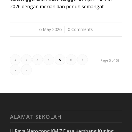
2026 dengan meriah dan penuh semangat…
6 May 2026
/
0 Comments
«
‹
3
4
5
6
7
Page 5 of 52
›
»
ALAMAT SEKOLAH
Jl. Raya Narogong KM.7 Desa Kembang Kuning