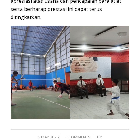
apresiasi atas usaha dan pencapaian para atlet
serta berharap prestasi ini dapat terus
ditingkatkan.
/
/
6 MAY 2026
0 COMMENTS
BY