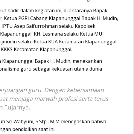
rut hadir dalam kegiatan ini, di antaranya Bapak
, Ketua PGRI Cabang Klapanunggal Bapak H. Mudin,
, IPTU Asep Saifurrohman selaku Kapolsek
 Klapanunggal, KH. Lesmana selaku Ketua MUI
ajmudin selaku Ketua KUA Kecamatan Klapanunggal,
a KKKS Kecamatan Klapanunggal.
n Klapanunggal Bapak H. Mudin, menekankan
onalisme guru sebagai kekuatan utama dunia
erjuangan guru. Dengan kebersamaan
dapat menjaga marwah profesi serta terus
n,”
ujarnya.
luh Sri Wahyuni, S.Stp., M.M menegaskan bahwa
gan pendidikan saat ini.