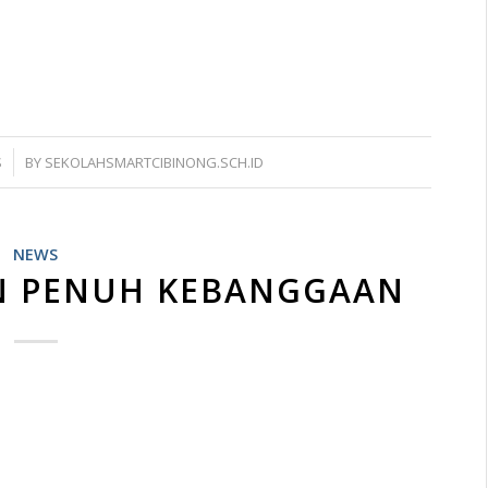
S
BY
SEKOLAHSMARTCIBINONG.SCH.ID
NEWS
 PENUH KEBANGGAAN