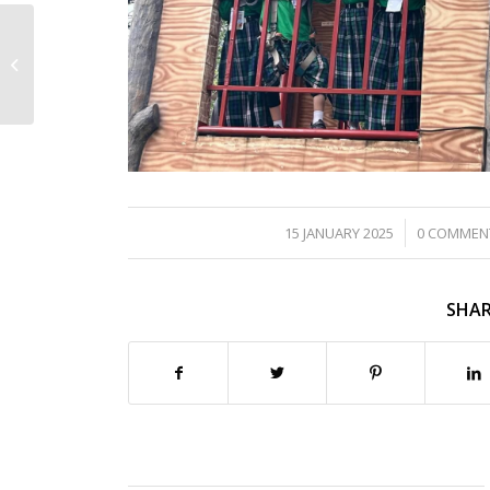
SMA Smart Cibinong
Raih Sertifikat
Penghargaan dalam
Program SADAKA pada
Sertijab...
/
/
15 JANUARY 2025
0 COMMEN
SHAR