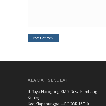
ALAMAT SEKOLAH
Jl. Raya Narogong KM.7 Desa Kembang
Kuning
Kec. Klapanunggal—BOGOR 16710