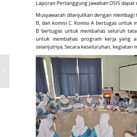
Laporan Pertanggung Jawaban OSIS dapat d
Musyawarah dilanjutkan dengan membagi fo
B, dan komisi C. Komisi A bertugas untuk
B bertugas untuk membahas seluruh tata 
untuk membahas program kerja yang a
selanjutnya. Secara keseluruhan, kegiatan 
KEGIATAN OUTING
CLASS PGTK SMART
CIBINONG DI PELITA
DESA CISEENG