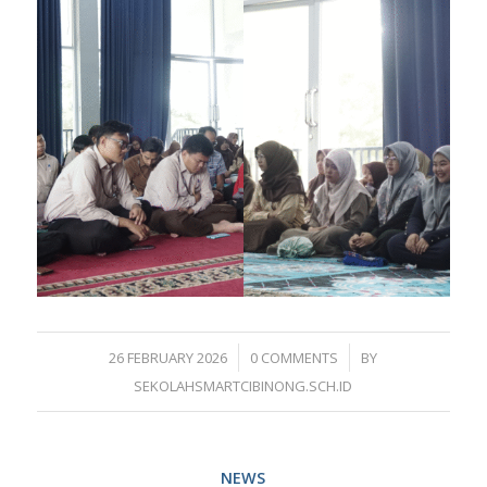
/
/
26 FEBRUARY 2026
0 COMMENTS
BY
SEKOLAHSMARTCIBINONG.SCH.ID
NEWS