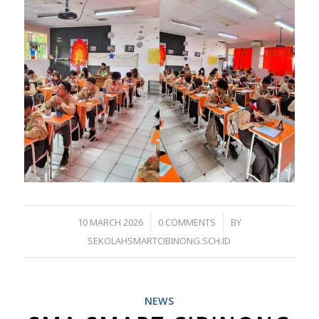
/
/
10 MARCH 2026
0 COMMENTS
BY
SEKOLAHSMARTCIBINONG.SCH.ID
NEWS