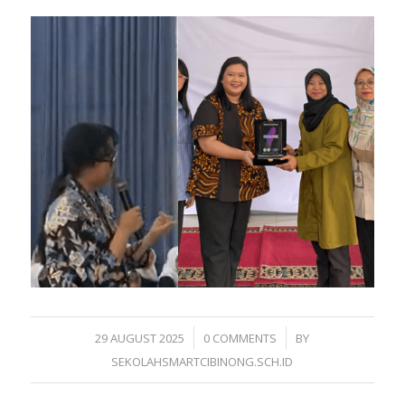
/
/
29 AUGUST 2025
0 COMMENTS
BY
SEKOLAHSMARTCIBINONG.SCH.ID