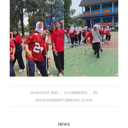
/
/
26 AUGUST 2025
0 COMMENTS
BY
SEKOLAHSMARTCIBINONG.SCH.ID
NEWS