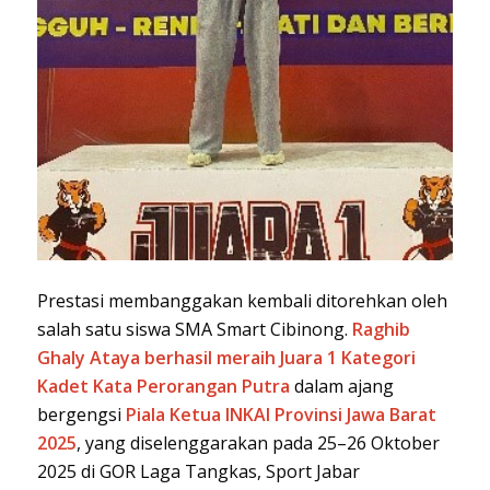
Prestasi membanggakan kembali ditorehkan oleh
salah satu siswa SMA Smart Cibinong.
Raghib
Ghaly Ataya berhasil meraih Juara 1 Kategori
Kadet Kata Perorangan Putra
dalam ajang
bergengsi
Piala Ketua INKAI Provinsi Jawa Barat
2025
, yang diselenggarakan pada 25–26 Oktober
2025 di GOR Laga Tangkas, Sport Jabar