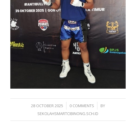
/
/
28 OCTOBER 2025
0 COMMENTS
BY
SEKOLAHSMARTCIBINONG.SCH.ID