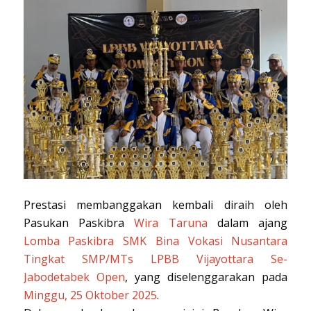
Prestasi membanggakan kembali diraih oleh
Pasukan Paskibra
Wira Taruna
dalam ajang
Lomba Paskibra SMK Bina Vokasi Nusantara
Tingkat SMP/MTs LPBB Vijayottara Se-
Jabodetabek Open
, yang diselenggarakan pada
Minggu, 25 Oktober 2025
.