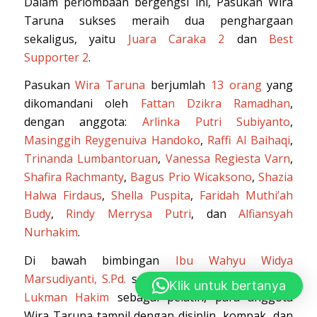
Dalam perlombaan bergengsi ini, Pasukan Wira
Taruna sukses meraih dua penghargaan
sekaligus, yaitu
Juara Caraka 2
dan
Best
Supporter 2
.
Pasukan
Wira Taruna
berjumlah
13 orang
yang
dikomandani oleh
Fattan Dzikra Ramadhan
,
dengan anggota:
Arlinka Putri Subiyanto
,
Masinggih Reygenuiva Handoko
,
Raffi Al Baihaqi
,
Trinanda Lumbantoruan
,
Vanessa Regiesta Varn
,
Shafira Rachmanty
,
Bagus Prio Wicaksono
,
Shazia
Halwa Firdaus
,
Shella Puspita
,
Faridah Muthi’ah
Budy
,
Rindy Merrysa Putri
, dan
Alfiansyah
Nurhakim
.
Di bawah bimbingan
Ibu Wahyu Widya
Marsudiyanti, S.Pd.
selaku pembina, serta
Bapak
Klik untuk bertanya
Lukman Hakim
sebagai pelatih, para anggota
Wira Taruna tampil dengan disiplin, kompak, dan