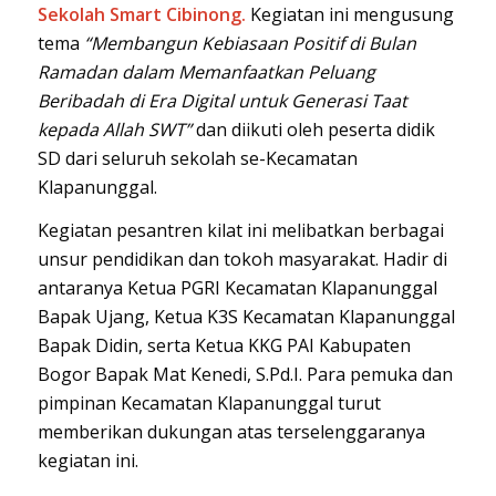
Sekolah Smart Cibinong.
Kegiatan ini mengusung
tema
“Membangun Kebiasaan Positif di Bulan
Ramadan dalam Memanfaatkan Peluang
Beribadah di Era Digital untuk Generasi Taat
kepada Allah SWT”
dan diikuti oleh peserta didik
SD dari seluruh sekolah se-Kecamatan
Klapanunggal.
Kegiatan pesantren kilat ini melibatkan berbagai
unsur pendidikan dan tokoh masyarakat. Hadir di
antaranya Ketua
PG
RI
Kecamatan
Klapanunggal
Bapak Ujang, Ketua K3S Kecamatan Klapanunggal
Bapak Didin, serta Ketua
KK
G
P
AI
Kabupaten
Bogor
Bapak Mat Kenedi, S.Pd.I. Para pemuka dan
pimpinan Kecamatan Klapanunggal turut
memberikan dukungan atas terselenggaranya
kegiatan ini.