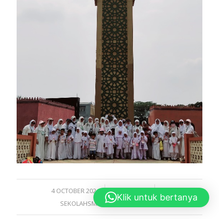
/
/
4 OCTOBER 2024
0 COMMENTS
BY
Klik untuk bertanya
SEKOLAHSMARTCIBINONG.SCH.ID