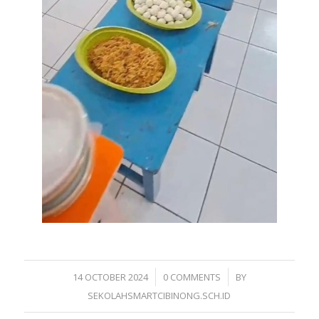
/
/
14 OCTOBER 2024
0 COMMENTS
BY
SEKOLAHSMARTCIBINONG.SCH.ID