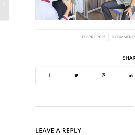
Laporan SSC Berbagi:
Momen Pemersatu
Keluarga Besar
Sekolah...
/
/
13 APRIL 2025
0 COMMENT
SHAR
LEAVE A REPLY