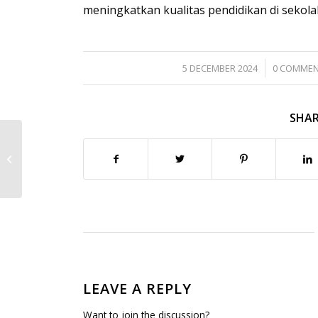
meningkatkan kualitas pendidikan di sekola
/
/
5 DECEMBER 2024
0 COMME
SHAR
Supervisi Guru SMA Smart Cibinong
oleh Kepala Sekolah untuk
Meningkatkan Kualitas...
LEAVE A REPLY
Want to join the discussion?