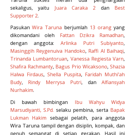
sekaligus, yaitu
Juara Caraka 2
dan
Best
Supporter 2
.
Pasukan
Wira Taruna
berjumlah
13 orang
yang
dikomandani oleh
Fattan Dzikra Ramadhan
,
dengan anggota:
Arlinka Putri Subiyanto
,
Masinggih Reygenuiva Handoko
,
Raffi Al Baihaqi
,
Trinanda Lumbantoruan
,
Vanessa Regiesta Varn
,
Shafira Rachmanty
,
Bagus Prio Wicaksono
,
Shazia
Halwa Firdaus
,
Shella Puspita
,
Faridah Muthi’ah
Budy
,
Rindy Merrysa Putri
, dan
Alfiansyah
Nurhakim
.
Di bawah bimbingan
Ibu Wahyu Widya
Marsudiyanti, S.Pd.
selaku pembina, serta
Bapak
Lukman Hakim
sebagai pelatih, para anggota
Wira Taruna tampil dengan disiplin, kompak, dan
penuh semangat di setiap gerakan. Hasil ini