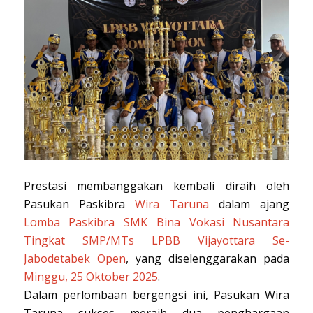
Prestasi membanggakan kembali diraih oleh
Pasukan Paskibra
Wira Taruna
dalam ajang
Lomba Paskibra SMK Bina Vokasi Nusantara
Tingkat SMP/MTs LPBB Vijayottara Se-
Jabodetabek Open
, yang diselenggarakan pada
Minggu, 25 Oktober 2025
.
Dalam perlombaan bergengsi ini, Pasukan Wira
Taruna sukses meraih dua penghargaan