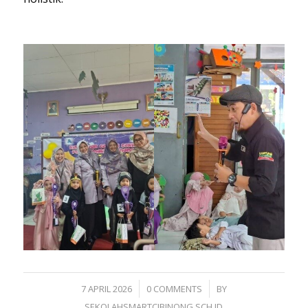
/
/
7 APRIL 2026
0 COMMENTS
BY
SEKOLAHSMARTCIBINONG.SCH.ID