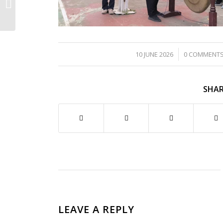
Genap Melalui
ExamBro CBT
/
/
10 JUNE 2026
0 COMMENT
SHAR
LEAVE A REPLY