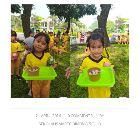
/
/
21 APRIL 2026
0 COMMENTS
BY
SEKOLAHSMARTCIBINONG.SCH.ID