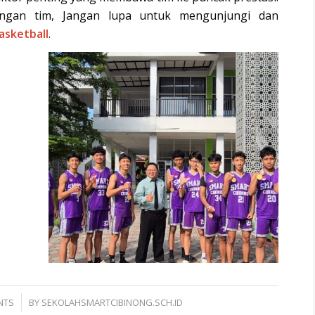
angan tim, Jangan lupa untuk mengunjungi dan
sketball
.
NTS
BY
SEKOLAHSMARTCIBINONG.SCH.ID