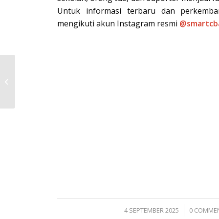
Untuk informasi terbaru dan perkemb
mengikuti akun Instagram resmi
@smartcba
Seminar Beasiswa
Studi Lanjut Taiwan :
Dari Klapanunggal
Untuk Dunia
/
/
4 SEPTEMBER 2025
0 COMME