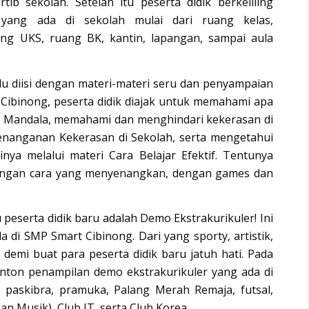
tib sekolah. Setelah itu peserta didik berkeliling
yang ada di sekolah mulai dari ruang kelas,
ng UKS, ruang BK, kantin, lapangan, sampai aula
 diisi dengan materi-materi seru dan penyampaian
ibinong, peserta didik diajak untuk memahami apa
a Mandala, memahami dan menghindari kekerasan di
nanganan Kekerasan di Sekolah, serta mengetahui
rinya melalui materi Cara Belajar Efektif. Tentunya
dengan cara yang menyenangkan, dengan games dan
peserta didik baru adalah Demo Ekstrakurikuler! Ini
 di SMP Smart Cibinong. Dari yang sporty, artistik,
 demi buat para peserta didik baru jatuh hati. Pada
nonton penampilan demo ekstrakurikuler yang ada di
 paskibra, pramuka, Palang Merah Remaja, futsal,
dan Musik), Club IT, serta Club Korea.