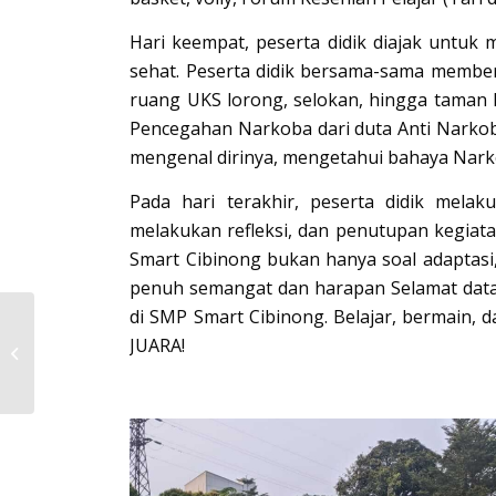
Hari keempat, peserta didik diajak untuk 
sehat. Peserta didik bersama-sama member
ruang UKS lorong, selokan, hingga taman ke
Pencegahan Narkoba dari duta Anti Narkoba
mengenal dirinya, mengetahui bahaya Nar
Pada hari terakhir, peserta didik mel
melakukan refleksi, dan penutupan kegiat
Smart Cibinong bukan hanya soal adaptasi
penuh semangat dan harapan Selamat datan
di SMP Smart Cibinong. Belajar, bermain, 
Intip Keseruan MPLS
JUARA!
2025 SMA Smart
Cibinong dengan
Menyusung Tema
“Grow...