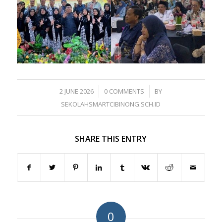
/
/
2 JUNE 2026
0 COMMENTS
BY
SEKOLAHSMARTCIBINONG.SCH.ID
SHARE THIS ENTRY
0