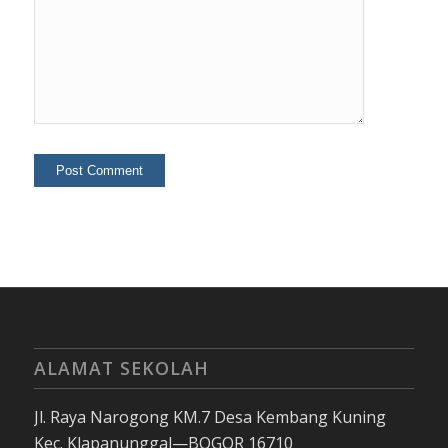
ALAMAT SEKOLAH
Jl. Raya Narogong KM.7 Desa Kembang Kuning
Kec. Klapanunggal—BOGOR 16710