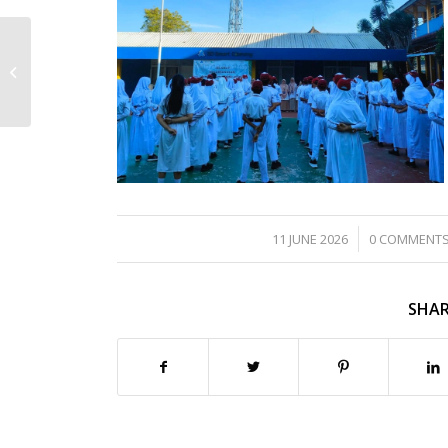
SD Smart Cibinong
Laksanakan Asesmen
Sumatif Akhir
Semester II Tahun
Pelajaran...
/
/
11 JUNE 2026
0 COMMENT
SHAR